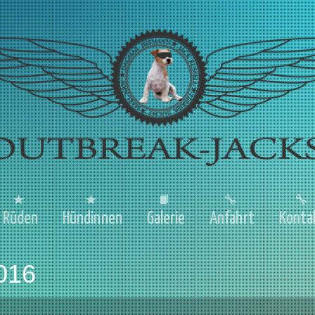
Rüden
Hündinnen
Galerie
Anfahrt
Konta
016